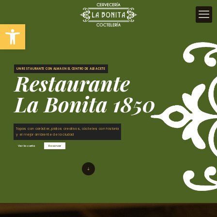
Abrir barra de herramientas
UN RESTAURANTE CON ALMA EN EL CENTRO DE ALBACETE
Restaurante
La Bonita 1850
Tapas con carácter, platos creativos, cócteles con historia
y el mejor ambiente de la ciudad
Ver la carta
Reservar